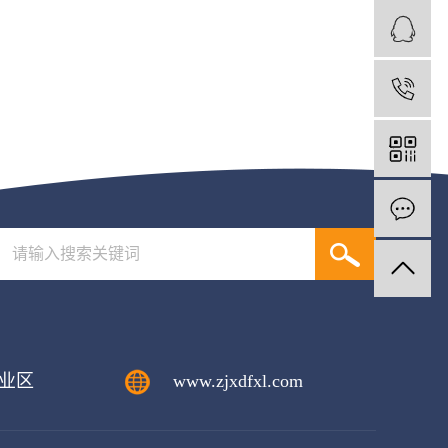
1
业区
www.zjxdfxl.com