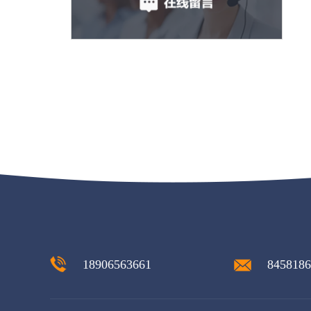
18906563661
845818