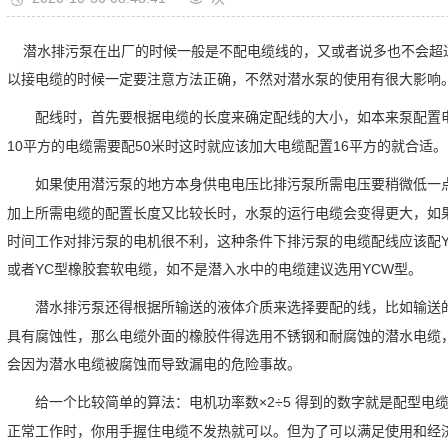
潜水排污泵在出厂的时候一般是不配电缆线的，又或者说多也不会超
以接电缆的时
候一定要注意方法正确，不然对潜水泵的使用有很大影响
配线时，首先要根据电缆的长度来确定配线的大小，如本来泵配置
10平方的电缆需要配50米时这时就应该加大电缆配置16平方的就合适。
如果使用潜污泵的地方本身供电电压比排污泵所需电压要稍微低一
加上所需电缆的配置长度又比较长时，水泵的运行电缆会变得更大，如
时间工作对排污泵的电机很不利，这种条件下排污泵的电缆配线应该配Y
或者YC型橡胶套软电缆，如不是潜入水中的电缆建议选用YCW型。
潜水排污泵还得根据所输送的液体介质来选择要配的线，比如输送
具有腐蚀性，那么电缆外面的橡胶件得选用不锈钢和耐腐蚀的潜水电缆
会因为潜水电缆被腐蚀而导致漏电的危险事故。
给一个比较简单的算法：电机功率数×2÷5 得到的数字就是配型电
正常工作时，你用手握住电缆不发热就可以。但为了可以满足使用和经