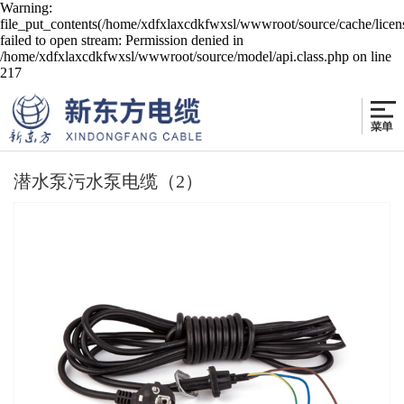
Warning:
file_put_contents(/home/xdfxlaxcdkfwxsl/wwwroot/source/cache/licen
failed to open stream: Permission denied in
/home/xdfxlaxcdkfwxsl/wwwroot/source/model/api.class.php on line
217
潜水泵污水泵电缆（2）